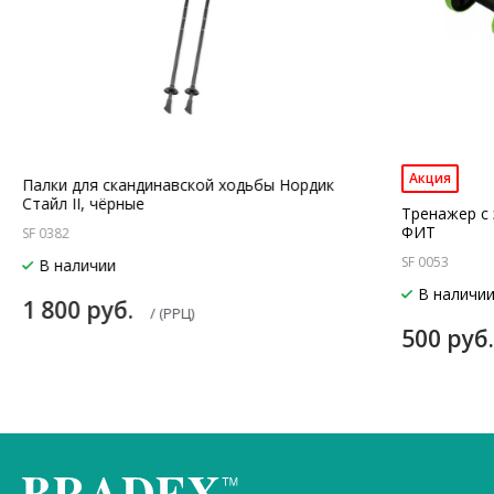
Акция
Палки для скандинавской ходьбы Нордик
Стайл II, чёрные
Тренажер с
ФИТ
SF 0382
SF 0053
В наличии
В наличи
1 800 руб.
/ (РРЦ)
500 руб