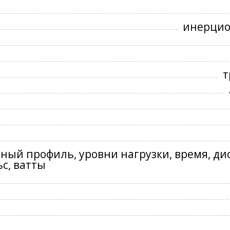
инерцион
т
ый профиль, уровни нагрузки, время, дис
ьс, ватты