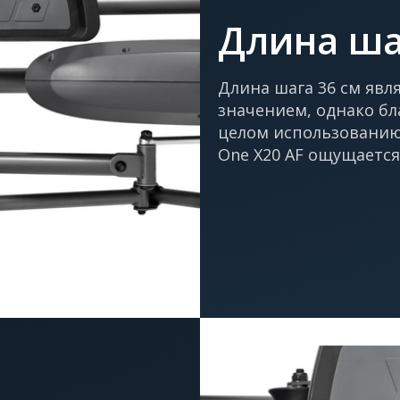
Длина ша
Длина шага 36 см яв
значением, однако бл
целом использованию
One X20 AF ощущается