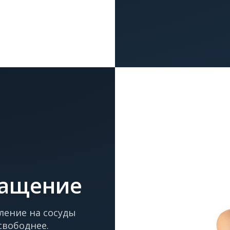
ращение
ление на сосуды
свободнее.