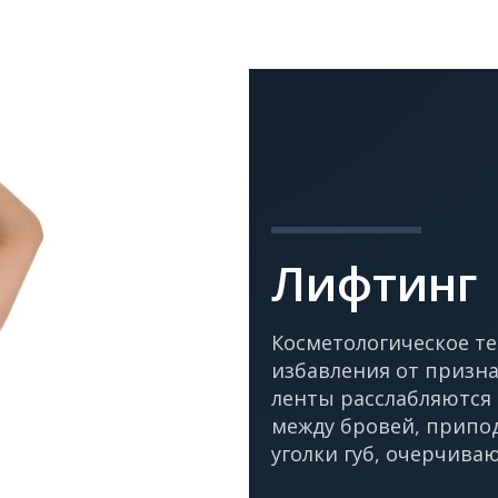
Лифтинг
Косметологическое т
избавления от призна
ленты расслабляются
между бровей, припо
уголки губ, очерчиваю