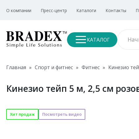
О компании
Пресс-центр
Каталоги
Контакты
П
КАТАЛОГ
Главная
»
Спорт и фитнес
»
Фитнес
»
Кинезио те
Кинезио тейп 5 м, 2,5 см роз
Хит продаж
Посмотреть видео