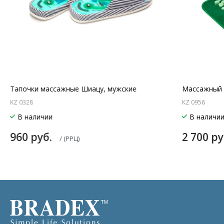
Тапочки массажные Шиацу, мужские
Массажный 
KZ 0328
KZ 0956
В наличии
В наличи
960 руб.
2 700 р
/ (РРЦ)