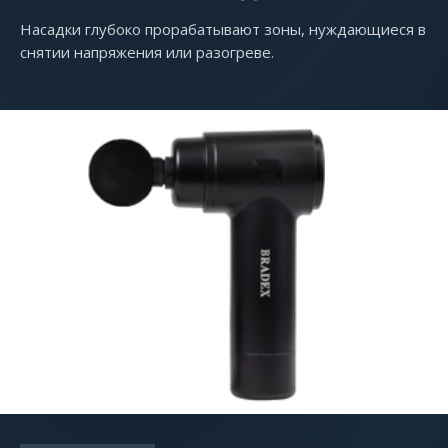
Насадки глубоко прорабатывают зоны, нуждающиеся в
снятии напряжения или разогреве.