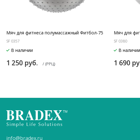
Мяч для фитнеса полумассажный Фитбол-75
Мяч для фит
SF 0357
SF 0380
В наличии
В наличи
1 250 руб.
1 690 р
/ (РРЦ)
info@bradex.ru