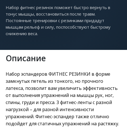
Набор фитнес резинок поможет быстро вернуть в
тонус мышцы, восстановиться после травм.
Постоянные тренировки с резинками придадут
мышцам рельеф и силу, поспособствуют быстрому
снижению веса.
Описание
Набор эспандеров ФИТНЕС РЕЗИНКИ в форме
замкнутых петель из тонкого, но прочного
латекса, позволит вам увеличить эффективность
от выполнения упражнений на мышцы рук, ног,
спины, груди и пресса. 3 фитнес-ленты с разной
нагрузкой – для разной интенсивности
упражнений. Фитнес-эспандер также отлично
подойдет для статичных упражнений на растяжку.