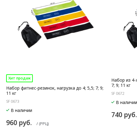
Хит продаж
Набор из 4-
7; 9; 11 кг
Набор фитнес-резинок, нагрузка до 4; 5,5; 7; 9;
11 кг
SF 0672
SF 0673
В наличи
В наличии
740 руб
960 руб.
/ (РРЦ)