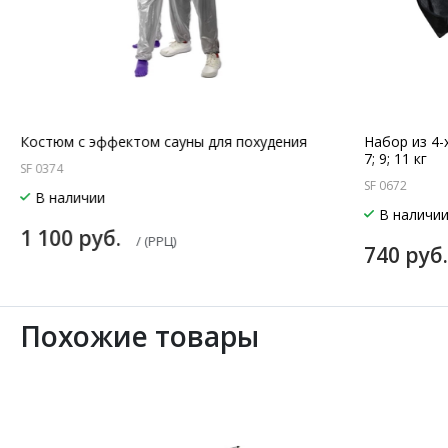
Костюм с эффектом сауны для похудения
Набор из 4-
7; 9; 11 кг
SF 0374
SF 0672
В наличии
В наличи
1 100 руб.
/ (РРЦ)
740 руб
Похожие товары