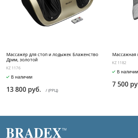
Массажёр для стоп и лодыжек Блаженство
Массажная 
Дрим, золотой
KZ 1182
KZ 1176
В наличи
В наличии
7 500 р
13 800 руб.
/ (РРЦ)