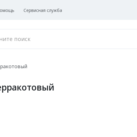
омощь
Сервисная служба
ерракотовый
терракотовый