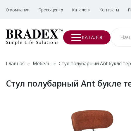
О компании
Пресс-центр
Каталоги
Контакты
П
КАТАЛОГ
Главная
»
Мебель
»
Стул полубарный Ant букле т
Стул полубарный Ant букле 