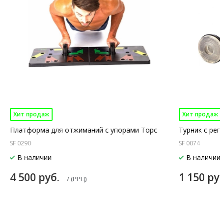
Хит продаж
Хит продаж
Платформа для отжиманий с упорами Торс
Турник с ре
SF 0290
SF 0074
В наличии
В наличи
4 500 руб.
1 150 р
/ (РРЦ)