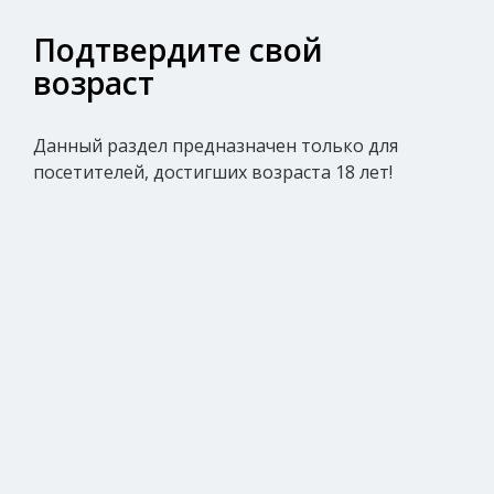
Подтвердите свой
возраст
Главная
»
Товары для взрослых
»
Вибраторы
»
Ви
Данный раздел предназначен только для
Вибратор кролик с подвижной
посетителей, достигших возраста 18 лет!
головкой Бессоница, фиолетовый
Акция