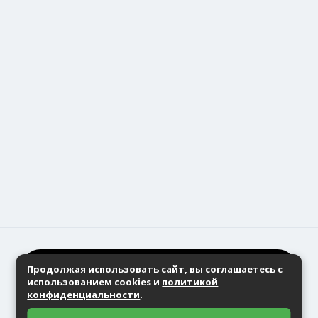
Контакты
Помощь
Каталоги
Сервисная служба
Подпишитесь на наши новости, чтобы
узнать о скидках
Я согласен(-сна) на
обработку персональных
Да, мне есть 18 лет
Продолжая использовать сайт, вы соглашаетесь с
данных
использованием cookies и
политикой
конфиденциальности
.
Нет