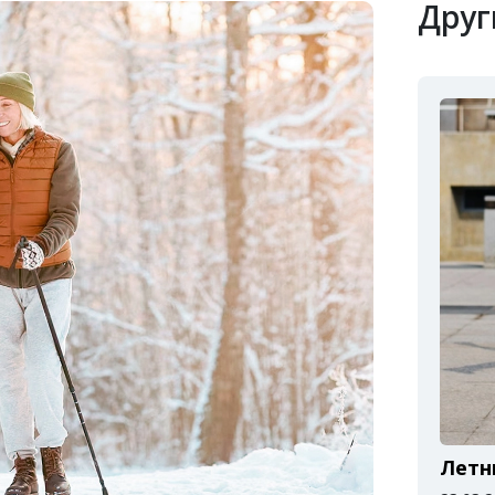
Друг
Летн