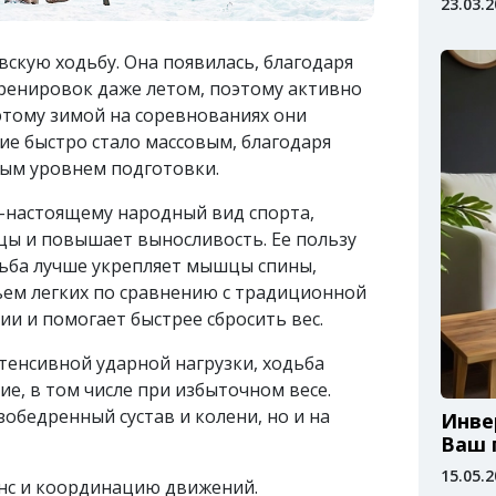
23.03.
скую ходьбу. Она появилась, благодаря
ренировок даже летом, поэтому активно
этому зимой на соревнованиях они
ие быстро стало массовым, благодаря
зным уровнем подготовки.
-настоящему народный вид спорта,
цы и повышает выносливость. Ее пользу
дьба лучше укрепляет мышцы спины,
бъем легких по сравнению с традиционной
ии и помогает быстрее сбросить вес.
нтенсивной ударной нагрузки, ходьба
е, в том числе при избыточном весе.
обедренный сустав и колени, но и на
Инве
Ваш 
15.05.
анс и координацию движений.