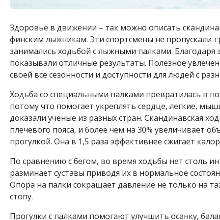
Здоровье в движении – так можно описать скандинав
финским лыжникам. Эти спортсмены не пропускали т
занимались ходьбой с лыжными палками. Благодаря 
показывали отличные результаты. Полезное увлечен
своей все сезонности и доступности для людей с ра
Ходьба со специальными палками превратилась в по
потому что помогает укреплять сердце, легкие, мыш
доказали ученые из разных стран. Скандинавская хо
плечевого пояса, и более чем на 30% увеличивает о
прогулкой. Она в 1,5 раза эффективнее сжигает калор
По сравнению с бегом, во время ходьбы нет столь и
разминает суставы приводя их в нормальное состояни
Опора на палки сокращает давление не только на таз
стопу.
Прогулки с палками помогают улучшить осанку, бал