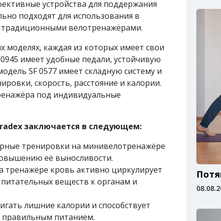
ективные устройства для поддержания
льно подходят для использования в
д традиционными велотренажёрами.
х моделях, каждая из которых имеет свои
 0945 имеет удобные педали, устойчивую
одель SF 0577 имеет складную систему и
ровки, скорость, расстояние и калории.
тренажёра под индивидуальные
radex заключается в следующем:
лярные тренировки на минивелотренажёре
овышению её выносливости.
а тренажёре кровь активно циркулирует
Потя
и питательных веществ к органам и
08.08.
игать лишние калории и способствует
 с правильным питанием.