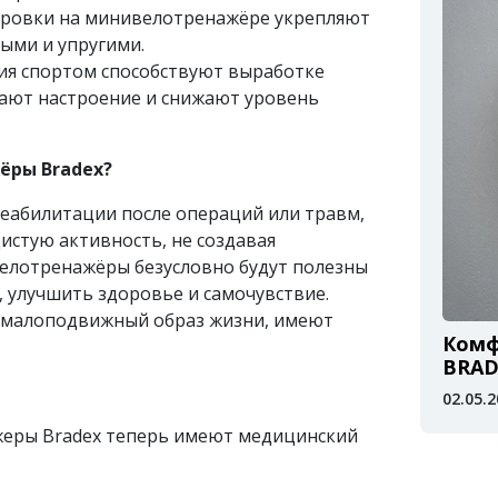
ировки на минивелотренажёре укрепляют
ными и упругими.
тия спортом способствуют выработке
ают настроение и снижают уровень
ёры Bradex?
еабилитации после операций или травм,
истую активность, не создавая
велотренажёры безусловно будут полезны
, улучшить здоровье и самочувствие.
 малоподвижный образ жизни, имеют
Комф
BRAD
02.05.
жеры Bradex теперь имеют медицинский