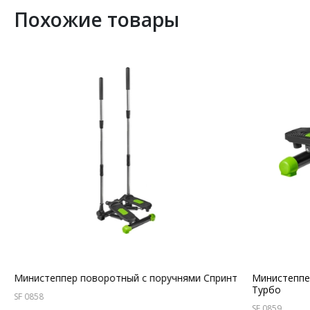
Похожие товары
Министеппер поворотный с поручнями Спринт
Министеппе
Турбо
SF 0858
SF 0859