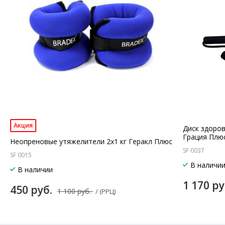
Акция
Диск здоро
Грация Плю
Неопреновые утяжелители 2х1 кг Геракл Плюс
SF 0037
SF 0015
В наличи
В наличии
1 170 р
450 руб.
1 100 руб.
/ (РРЦ)