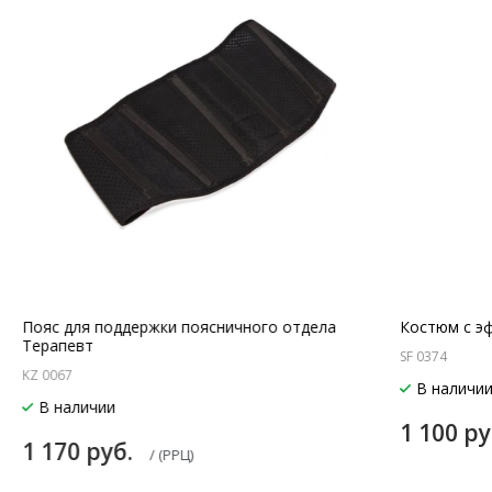
Пояс для поддержки поясничного отдела
Костюм с э
Терапевт
SF 0374
KZ 0067
В наличи
В наличии
1 100 р
1 170 руб.
/ (РРЦ)