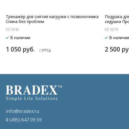
Тренажёр для снятия нагрузки с позвоночника
Подушка дл
Cпина без проблем
сидушка Пр
KZ 0242
KZ 0276
В наличии
В наличи
1 050 руб.
2 500 р
/ (РРЦ)
info@bradex.ru
8 (495) 647 09 59