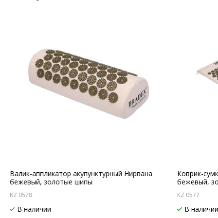
Валик-аппликатор акупунктурный Нирвана
Коврик-сум
бежевый, золотые шипы
бежевый, з
KZ 0578
KZ 0577
В наличии
В наличи