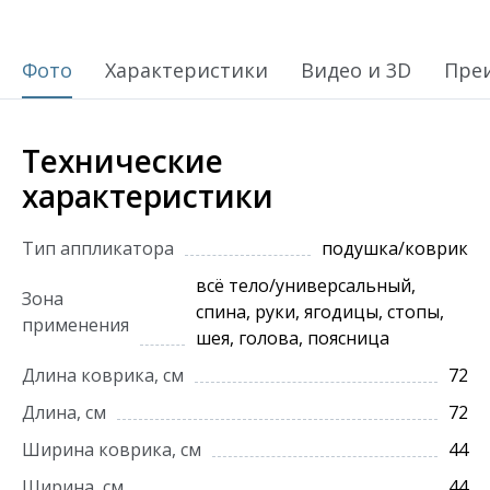
Фото
Характеристики
Видео и 3D
Пре
Технические
характеристики
Тип аппликатора
подушка/коврик
всё тело/универсальный,
Зона
спина, руки, ягодицы, стопы,
применения
шея, голова, поясница
Длина коврика, см
72
Длина, см
72
Ширина коврика, см
44
Ширина, см
44