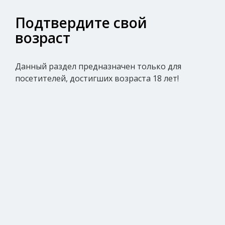
Подтвердите свой
возраст
Главная
»
Товары для взрослых
»
Анальные пробк
Данный раздел предназначен только для
Набор анальных пробок Candy An.
посетителей, достигших возраста 18 лет!
Set, чёрные, 3 шт