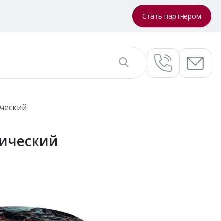
Стать партнером
ический
мический