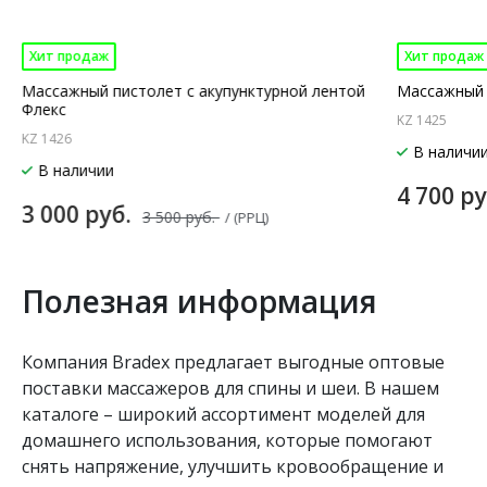
Хит продаж
Хит продаж
Массажный пистолет с акупунктурной лентой
Массажный 
Флекс
KZ 1425
KZ 1426
В наличи
В наличии
4 700 р
3 000 руб.
3 500 руб.
/ (РРЦ)
Полезная информация
Компания Bradex предлагает выгодные оптовые
поставки массажеров для спины и шеи. В нашем
каталоге – широкий ассортимент моделей для
домашнего использования, которые помогают
снять напряжение, улучшить кровообращение и