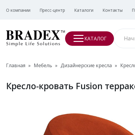
О компании
Пресс-центр
Каталоги
Контакты
П
КАТАЛОГ
Главная
»
Мебель
»
Дизайнерские кресла
»
Кресл
Кресло-кровать Fusion терра