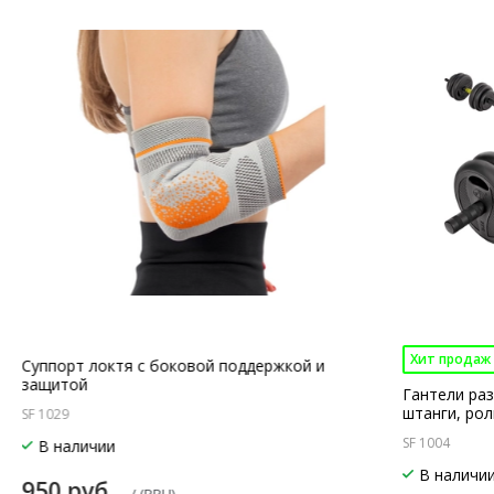
Хит продаж
Суппорт локтя с боковой поддержкой и
защитой
Гантели раз
штанги, рол
SF 1029
SF 1004
В наличии
В наличи
950 руб.
/ (РРЦ)