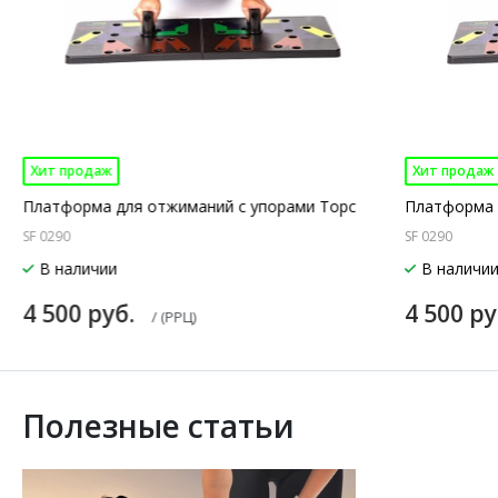
Хит продаж
Хит продаж
Платформа для отжиманий с упорами Торс
Платформа 
SF 0290
SF 0290
В наличии
В наличи
4 500 руб.
4 500 р
/ (РРЦ)
Полезные статьи